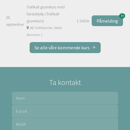
Trafikalt grunnkurs med
førstehjelp (Trafikalt
3+
28.
Påmelding
grunnkurs)
1 500 kr
september
AB Trafikksenter, Nedre
Rommen 1
Se alle våre kommende kurs
Ta kontakt