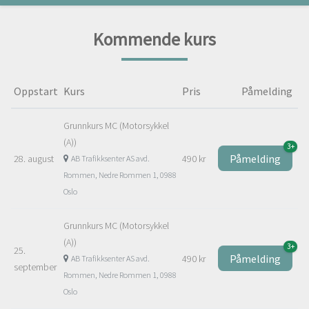
Kommende kurs
Oppstart
Kurs
Pris
Påmelding
Grunnkurs MC (Motorsykkel
(A))
3+
Påmelding
28. august
490 kr
AB Trafikksenter AS avd.
Rommen, Nedre Rommen 1, 0988
Oslo
Grunnkurs MC (Motorsykkel
(A))
3+
25.
Påmelding
490 kr
AB Trafikksenter AS avd.
september
Rommen, Nedre Rommen 1, 0988
Oslo