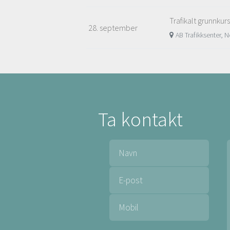
Trafikalt grunnkur
28. september
AB Trafikksenter,
Ta kontakt