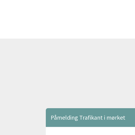
AB Trafikksenter AS avd.
Rommen
Påmelding Trafikant i mørket