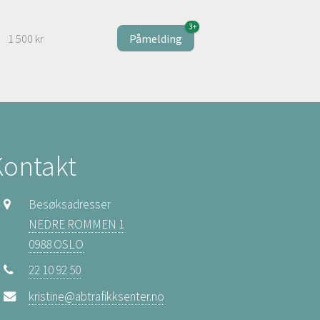
3+
1 500 kr
Påmelding
Kontakt
Besøksadresser
NEDRE ROMMEN 1
0988 OSLO
22 10 92 50
kristine@abtrafikksenter.no