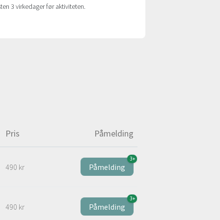
sten 3 virkedager før aktiviteten.
Pris
Påmelding
3+
490 kr
Påmelding
3+
490 kr
Påmelding