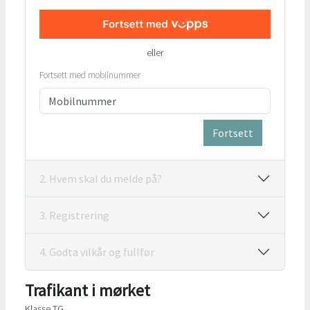
eller
Fortsett med mobilnummer
Fortsett
2. Hvem skal du melde på?
3. Registrering
4. Godta vilkår og fullfør
Trafikant i mørket
Klasse TG