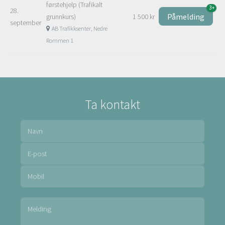
førstehjelp (Trafikalt
3+
28.
Påmelding
grunnkurs)
1 500 kr
september
AB Trafikksenter, Nedre
Rommen 1
Ta kontakt